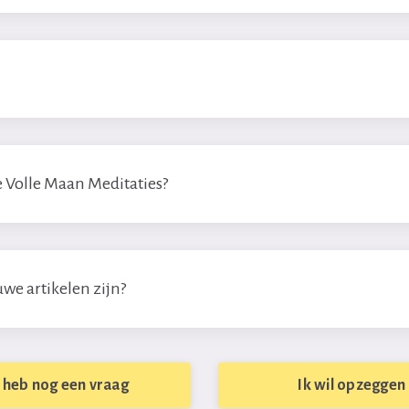
 Volle Maan Meditaties?
uwe artikelen zijn?
k heb nog een vraag
Ik wil opzeggen