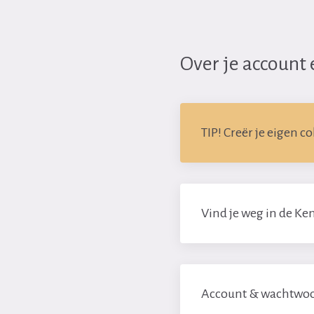
Over je account 
TIP! Creër je eigen c
Vind je weg in de Ken
Account & wachtwo