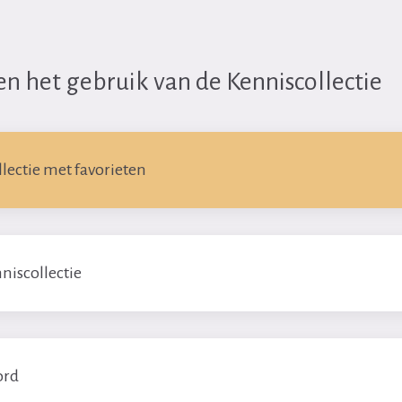
en het gebruik van de Kenniscollectie
ollectie met favorieten
niscollectie
ord