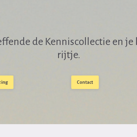
effende de Kenniscollectie en j
rijtje.
zing
Contact