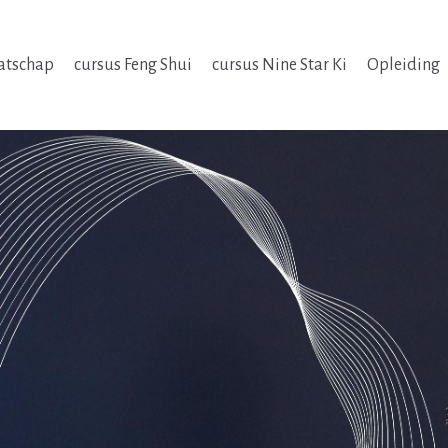
atschap
cursus Feng Shui
cursus Nine Star Ki
Opleiding