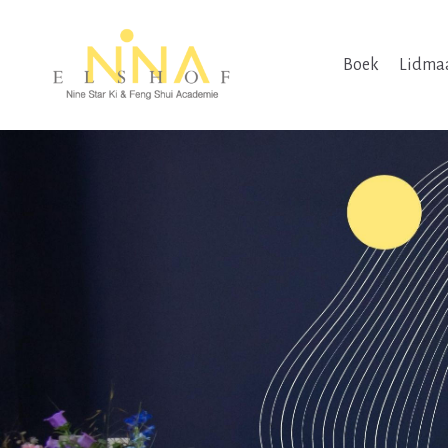
Boek
Lidma