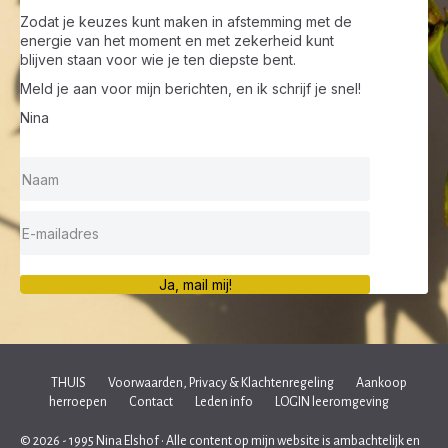
Zodat je keuzes kunt maken in afstemming met de
energie van het moment en met zekerheid kunt
blijven staan voor wie je ten diepste bent.
Meld je aan voor mijn berichten, en ik schrijf je snel!
Nina
Ja, mail mij!
THUIS
Voorwaarden, Privacy & Klachtenregeling
Aankoop
herroepen
Contact
Leden info
LOGIN leeromgeving
© 2026 - 1995 Nina Elshof • Alle content op mijn website is ambachtelijk en