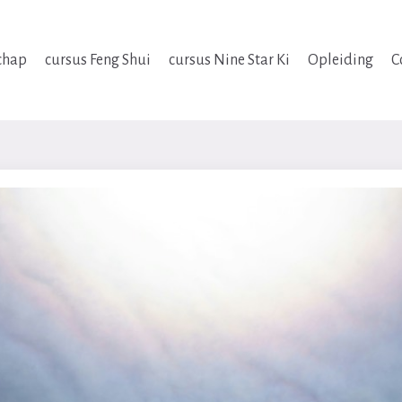
chap
cursus Feng Shui
cursus Nine Star Ki
Opleiding
C