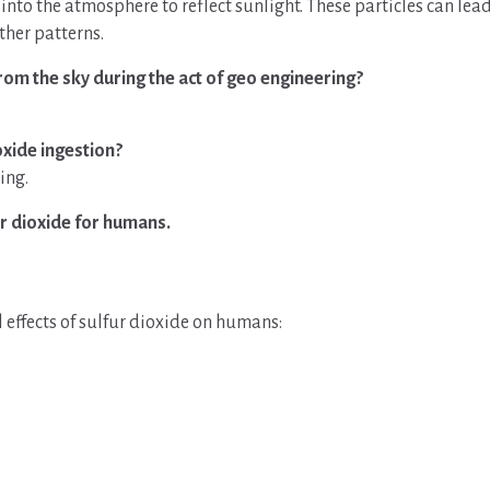
e, into the atmosphere to reflect sunlight. These particles can l
ther patterns.
rom the sky during the act of geo engineering?
oxide ingestion?
ing.
ur dioxide for humans.
 effects of sulfur dioxide on humans: