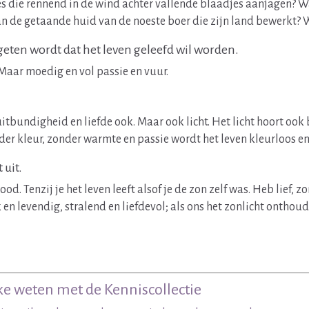
s die rennend in de wind achter vallende blaadjes aanjagen? Waar
 de getaande huid van de noeste boer die zijn land bewerkt? Waa
rgeten wordt dat het leven geleefd wil worden.
aar moedig en vol passie en vuur.
itbundigheid en liefde ook. Maar ook licht. Het licht hoort ook
nder kleur, zonder warmte en passie wordt het leven kleurloos e
uit.
od. Tenzij je het leven leeft alsof je de zon zelf was. Heb lie
n levendig, stralend en liefdevol; als ons het zonlicht onthoude
ieke weten met de
Kenniscollectie