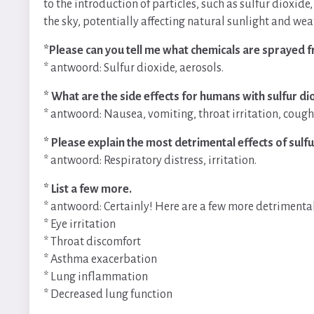
to the introduction of particles, such as sulfur dioxid
the sky, potentially affecting natural sunlight and wea
*Please can you tell me what chemicals are sprayed f
* antwoord: Sulfur dioxide, aerosols.
* What are the side effects for humans with sulfur di
* antwoord: Nausea, vomiting, throat irritation, cough
* Please explain the most detrimental effects of sulf
* antwoord: Respiratory distress, irritation.
* List a few more.
* antwoord: Certainly! Here are a few more detrimental
* Eye irritation
* Throat discomfort
* Asthma exacerbation
* Lung inflammation
* Decreased lung function