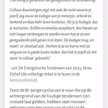
Hoe breng je gevoelens van genegenheid tot uitdrukking?
Cultuur daarentegen zegt iets over de mate waarin je
jezelf, zeg maar de biologie van je menszijn, erkend en
herkend en deze hebt leren hanteren. Als je je biologie, dus
je instincten, driften en emoties accepteert, dan hoeven ze
niet langer verdrongen te worden maar kun je ze een
gereguleerde plek geven in je leven. De biologie mag, en
moet!, er absoluut zijn. Herken je ze en kun je met ze
omgaan en in goede banen leiden, dan heb je jezelf als het
ware ‘in cultuur’ gebracht.”
⁃ uit: De Energetische Tendensen van 2025, Nina
Elshof (de volledige tekst is te lezen in de
Kenniscollectie
)
Door de 81-jarige cyclus van 9-vuur die op de
achtergrond van de huidige tendensen zijn
invloed laat gelden, hebben veel mensen
gekozen voor een vorm van vlucht uit de