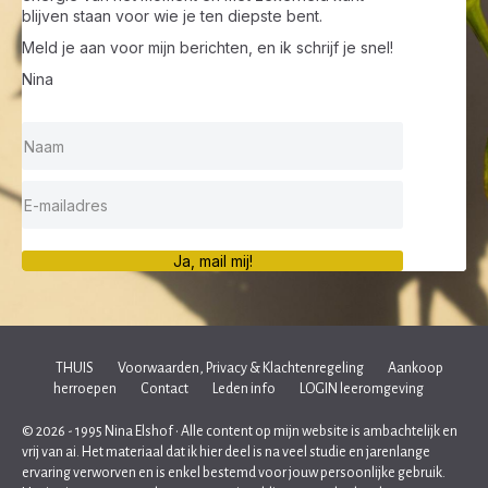
blijven staan voor wie je ten diepste bent.
Meld je aan voor mijn berichten, en ik schrijf je snel!
Nina
Ja, mail mij!
THUIS
Voorwaarden, Privacy & Klachtenregeling
Aankoop
herroepen
Contact
Leden info
LOGIN leeromgeving
© 2026 - 1995 Nina Elshof • Alle content op mijn website is ambachtelijk en
vrij van ai. Het materiaal dat ik hier deel is na veel studie en jarenlange
ervaring verworven en is enkel bestemd voor jouw persoonlijke gebruik.