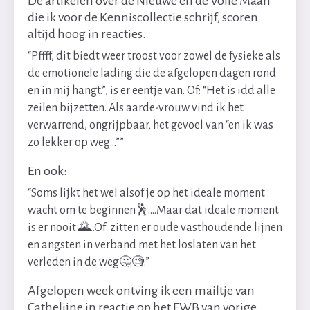
De artikelen over de Nieuwe en de Volle Maan
die ik voor de Kenniscollectie schrijf, scoren
altijd hoog in reacties.
“Pffff, dit biedt weer troost voor zowel de fysieke als
de emotionele lading die de afgelopen dagen rond
en in mij hangt.”, is er eentje van. Of: “Het is idd alle
zeilen bijzetten. Als aarde-vrouw vind ik het
verwarrend, ongrijpbaar, het gevoel van “en ik was
zo lekker op weg…””
En ook:
“Soms lijkt het wel alsof je op het ideale moment
wacht om te beginnen🕺....Maar dat ideale moment
is er nooit 🌄..Of zitten er oude vasthoudende lijnen
en angsten in verband met het loslaten van het
verleden in de weg🤔🧐.”
Afgelopen week ontving ik een mailtje van
Cathelijne in reactie op het EWB van vorige