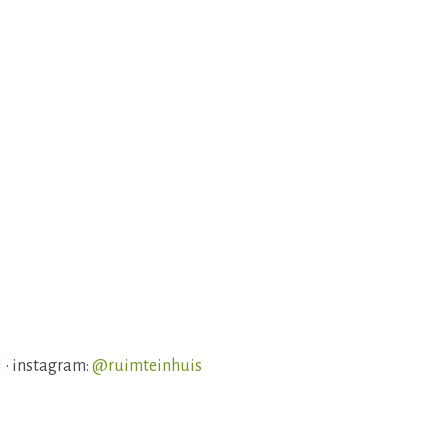
l
• instagram:
@ruimteinhuis