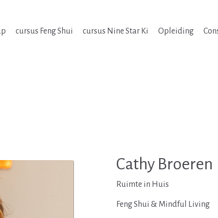
ap
cursus Feng Shui
cursus Nine Star Ki
Opleiding
Con
Cathy Broeren
Ruimte in Huis
Feng Shui & Mindful Living