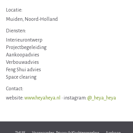
Locatie:
Muiden, Noord-Holland
Diensten:
Interieurontwerp
Projectbegeleiding
Aankoopadvies
Verbouwadvies
Feng Shui advies
Space clearing
Contact:
website:
www.heyaheya.nl
• instagram:
@_heya_heya
THUIS
Voorwaarden, Privacy & Klachtenregeling
Aankoop